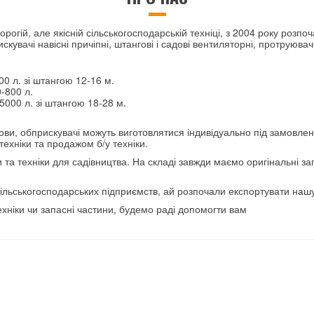
рогій, але якісній сільськогосподарській техніці, з 2004 року розп
увачі навісні причіпні, штангові і садові вентиляторні, протруювач
00 л. зі штангою 12-16 м.
0-800 л.
5000 л. зі штангою 18-28 м.
мови, обприскувачі можуть виготовлятися індивідуально під замовле
хніки та продажом б/у техніки.
та техніки для садівництва. На складі завжди маємо оригінальні за
х сільськогосподарських підприємств, ай розпочали експортувати нашу
техніки чи запасні частини, будемо раді допомогти вам