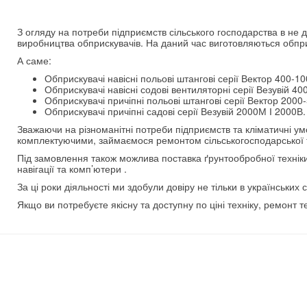
З огляду на потреби підприємств сільського господарства в не до
виробництва обприскувачів. На даний час виготовляються обприск
А саме:
Обприскувачі навісні польові штангові серії Вектор 400-10
Обприскувачі навісні содові вентиляторні серії Везувій 40
Обприскувачі причіпні польові штангові серії Вектор 2000-
Обприскувачі причіпні садові серії Везувій 2000М І 2000В.
Зважаючи на різноманітні потреби підприємств та кліматичні у
комплектуючими, займаємося ремонтом сільськогосподарської те
Під замовлення також можлива поставка ґрунтообробної техніки 
навігації та комп’ютери .
За ці роки діяльності ми здобули довіру не тільки в українськи
Якщо ви потребуєте якісну та доступну по ціні техніку, ремонт 