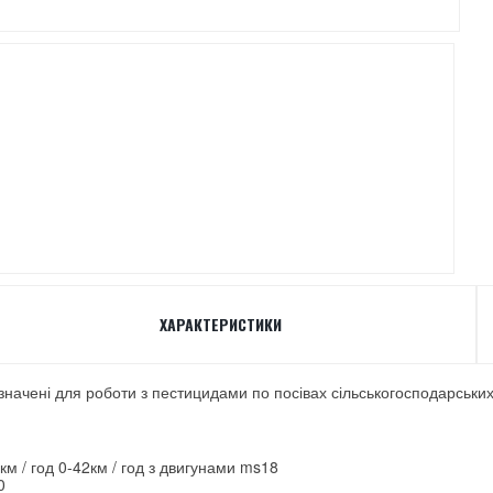
ХАРАКТЕРИСТИКИ
ачені для роботи з пестицидами по посівах сільськогосподарських ку
м / год 0-42км / год з двигунами ms18
0