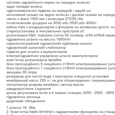
система гідравлічного керма на передніх колесах
задні провідні колеса
гідропневматичне підвіска на передній і задній осі
негативний гальмо на задніх колесах і дискові гальма на передн
світло з землі 1500 мм з колесами 270/95 r44
поліетиленова цісцерна на 3000 або 3500 або 4000л
кабіна rops з кондиціонером з фільтром на активному вугіллі, п
стереоустановка зі зчитувальних пристроїв сd
розпилювачі trijet, повітряні сопла 02 полімер, xr04-xr06vk кера
гідравлічна штанга на висоту 1900mm
паралеллограмний гідравлічний підйомник штанги
гідравлічний шатунний стабілізатор
підвіска для штанги з акумулятором
електрогідравлічне управління штанги маніпулятором
комп'ютер розпилювача sprados
блок пропорційного 5-секційного o19mm електрокерування (шта
блок пропорційного 7-секційного o19mm електрокерування (шта
змішувач 30 літрів
резервуар для чистої води з пристроєм очищення установки
мембранний насос 250 л / хв для обприскування і перемішуван
сигналізатор розриву мембран і витоку масла
швидкороз'ємне з'єднання
ручна регульована колія в 4 певних позиціях 2250 - 2500 - 280
гідравлічна лесница
додаткове обладнання:
1.штанга 18- 36м
2. Комп'ютер basic-terminal з гідравлічними функціями на станд