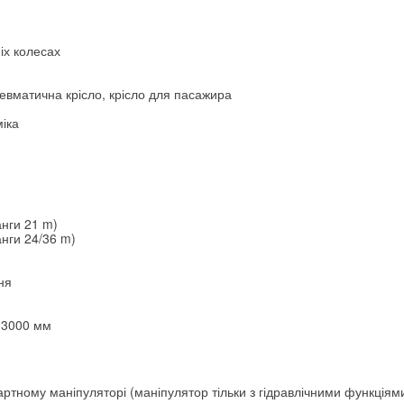
іх колесах
невматична крісло, крісло для пасажира
міка
нги 21 m)
нги 24/36 m)
ня
0 3000 мм
артному маніпуляторі (маніпулятор тільки з гідравлічними функціям