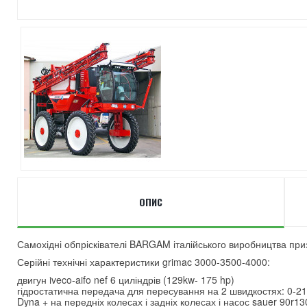
ОПИС
Самохідні обпрісківателі BARGAM італійського виробництва призн
Серійні технічні характеристики grimac 3000-3500-4000:
двигун iveco-aifo nef 6 циліндрів (129kw- 175 hp)
гідростатична передача для пересування на 2 швидкостях: 0-21к
Dyna + на передніх колесах і задніх колесах і насос sauer 90r13