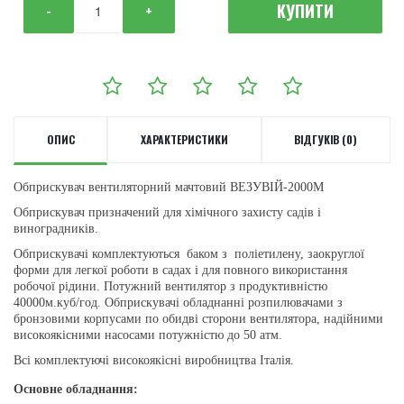
КУПИТИ
-
+
ОПИС
ХАРАКТЕРИСТИКИ
ВІДГУКІВ (0)
Обприскувач вентиляторний мачтовий ВЕЗУВІЙ-2000М
Обприскувач призначений для хiмiчного захисту садiв i
виноградникiв.
Обприскувачi комплектуються баком з
полiетилену
, заокруглої
форми для легкої роботи в садах i для повного використання
робочої рiдини. Потужний вентилятор з продуктивнiстю
40000м.куб/год. Обприскувачi обладнаннi розпилювачами з
бронзовими корпусами по обидвi сторони вентилятора, надiйними
високоякiсними насосами потужнiстю до 50 атм.
Всi комплектуючi високоякiснi виробництва Iталiя.
Основне обладнання: