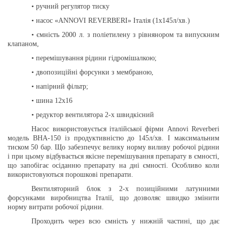
• ручний регулятор тиску
• насос «ANNOVI REVERBERI» Італія (1x145л/хв.)
• ємність 2000 л. з поліетилену з рівнянором та випускним
клапаном,
• перемішування рідини гідромішалкою;
• двопозиційні форсунки з мембраною,
• напірний фільтр;
• шина 12х16
• редуктор вентилятора 2-х швидкісний
Насос використовується італійської фірми Annovi Reverberi
модель ВНА-150 із продуктивністю до 145л/хв. І максимальним
тиском 50 бар. Що забезпечує велику норму виливу робочої рідини
і при цьому відбувається якісне перемішування препарату в ємності,
що запобігає осіданню препарату на дні ємності. Особливо коли
використовуються порошкові препарати.
Вентиляторний блок з 2-х позиційними латунними
форсунками виробництва Італії, що дозволяє швидко змінити
норму витрати робочої рідини.
Проходить через всю ємність у нижній частині, що дає