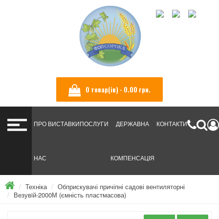
УКРАЇНСЬКА
ENGLISH
РУССКИЙ
0 товар(ів) - ‎0.00 грн.
ПРО
ВИСТАВКИ
ПОСЛУГИ
ДЕРЖАВНА
КОНТАКТИ
НАС
КОМПЕНСАЦІЯ
Техніка
Обприскувачі причіпні садові вентиляторні
Везувiй-2000М (ємність пластмасова)