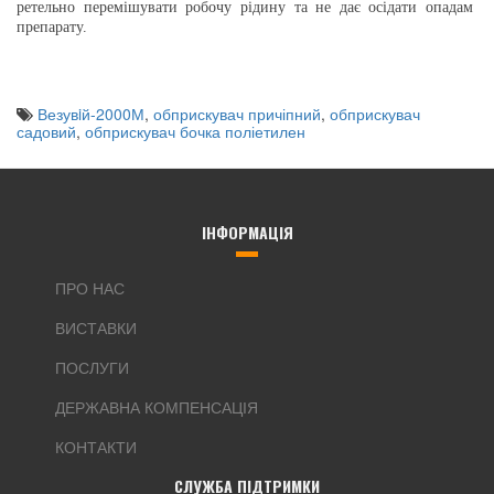
ретельно перемішувати робочу рідину та не дає осідати опадам
препарату.
Везувiй-2000М
,
обприскувач причіпний
,
обприскувач
садовий
,
обприскувач бочка поліетилен
ІНФОРМАЦІЯ
ПРО НАС
ВИСТАВКИ
ПОСЛУГИ
ДЕРЖАВНА КОМПЕНСАЦІЯ
КОНТАКТИ
СЛУЖБА ПІДТРИМКИ