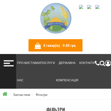
УКРАЇНСЬКА
ENGLISH
РУССКИЙ
0 товар(ів) - ‎0.00 грн.
ПРО
ВИСТАВКИ
ПОСЛУГИ
ДЕРЖАВНА
КОНТАКТИ
НАС
КОМПЕНСАЦІЯ
Запчастини
Фільтри
ФІЛЬТРИ