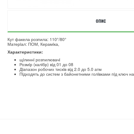
ОПИС
Кут факела розпила: 110°/80°
Матерiал: ПОМ, Керамiка,
Характеристики:
щiлиннi розпилювачi
Розмiр (калiбр) вiд 01 до 08
Дiапазон робочих тискiв вiд 2.0 до 5.0 атм
Пiдходять до систем з байонетними голiвками пiд ключ на