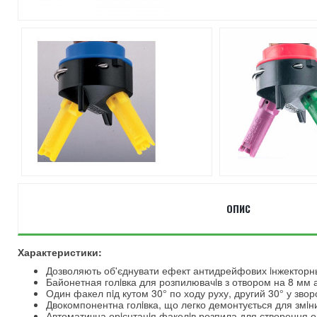
ОПИС
Характеристики:
Дозволяють об'єднувати ефект антидрейфових iнжекторн
Байонетная голiвка для розпилювачiв з отвором на 8 мм аб
Один факел пiд кутом 30° по ходу руху, другий 30° у зво
Двокомпонентна голiвка, що легко демонтується для змiн
Автоматична орiєнтацiя факелiв розпила для створення 