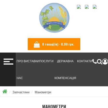
УКРАЇНСЬКА
ENGLISH
РУССКИЙ
0 товар(ів) - ‎0.00 грн.
ПРО
ВИСТАВКИ
ПОСЛУГИ
ДЕРЖАВНА
КОНТАКТИ
НАС
КОМПЕНСАЦІЯ
Запчастини
Манометри
МАНОМЕТРИ